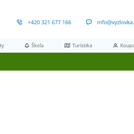
+420 321 677 166
info@vyzlovka
ty
Škola
Turistika
Koupa