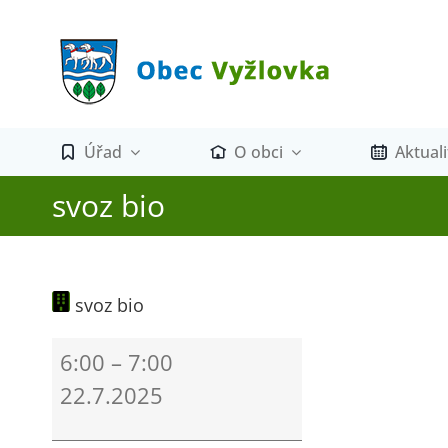
Přeskočit
na
obsah
Úřad
O obci
Aktuali
svoz bio
svoz bio
svoz
6:00
–
7:00
bio
22.7.2025