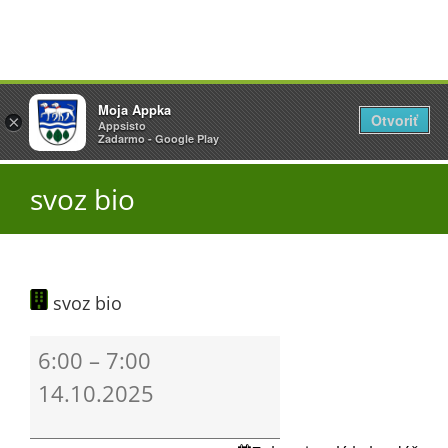
Přeskočit
Vyžlovka
Moja Appka
na
Otvoriť
Otevřít
×
×
AppSisto
Appsisto
obsah
Togg
- In Google Play
Zadarmo - Google Play
Navi
Úřad
svoz bio
O obci
svoz bio
Aktuality
svoz
6:00
–
7:00
bio
Škola
14.10.2025