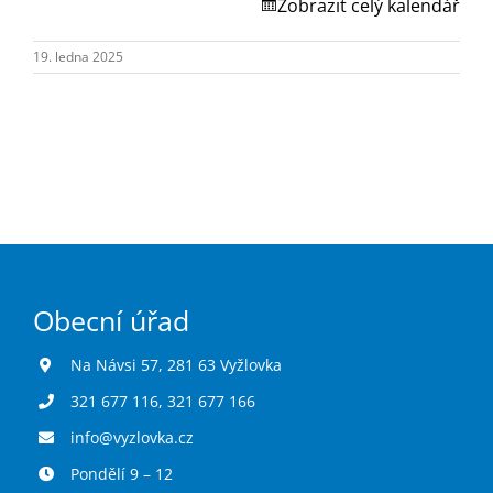
Turistika
Zobrazit celý kalendář
19. ledna 2025
Koupaliště
Hlášení závad
Kontakty
Obecní úřad
Na Návsi 57, 281 63 Vyžlovka
321 677 116
,
321 677 166
info@vyzlovka.cz
Pondělí 9 – 12