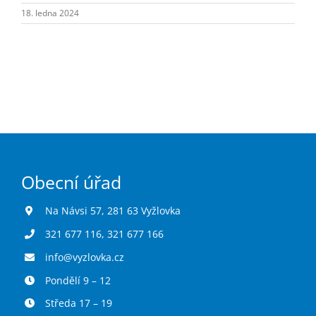
Turistika
18. ledna 2024
Koupaliště
Hlášení závad
Kontakty
Obecní úřad
Na Návsi 57, 281 63 Vyžlovka
321 677 116
,
321 677 166
info@vyzlovka.cz
Pondělí 9 – 12
Středa 17 – 19