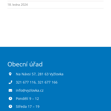
Turistika
18. ledna 2024
Koupaliště
Hlášení závad
Kontakty
Obecní úřad
Na Návsi 57, 281 63 Vyžlovka
321 677 116
,
321 677 166
info@vyzlovka.cz
Pondělí 9 – 12
Středa 17 – 19