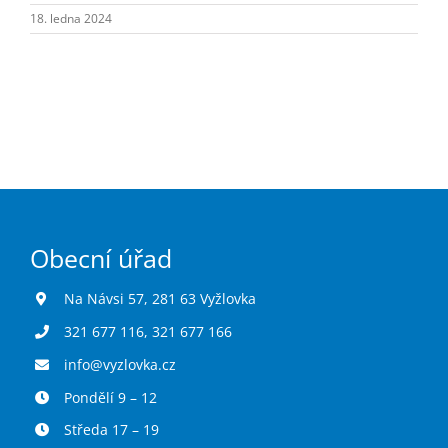
Turistika
18. ledna 2024
Koupaliště
Hlášení závad
Kontakty
Obecní úřad
Na Návsi 57, 281 63 Vyžlovka
321 677 116
,
321 677 166
info@vyzlovka.cz
Pondělí 9 – 12
Středa 17 – 19