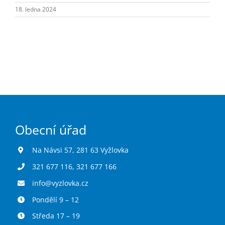
Turistika
18. ledna 2024
Koupaliště
Hlášení závad
Kontakty
Obecní úřad
Na Návsi 57, 281 63 Vyžlovka
321 677 116
,
321 677 166
info@vyzlovka.cz
Pondělí 9 – 12
Středa 17 – 19