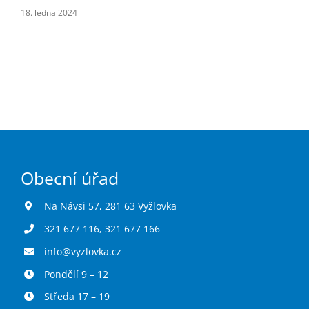
Turistika
18. ledna 2024
Koupaliště
Hlášení závad
Kontakty
Obecní úřad
Na Návsi 57, 281 63 Vyžlovka
321 677 116
,
321 677 166
info@vyzlovka.cz
Pondělí 9 – 12
Středa 17 – 19