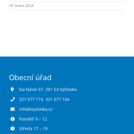
Turistika
18. ledna 2024
Koupaliště
Hlášení závad
Kontakty
Obecní úřad
Na Návsi 57, 281 63 Vyžlovka
321 677 116
,
321 677 166
info@vyzlovka.cz
Pondělí 9 – 12
Středa 17 – 19