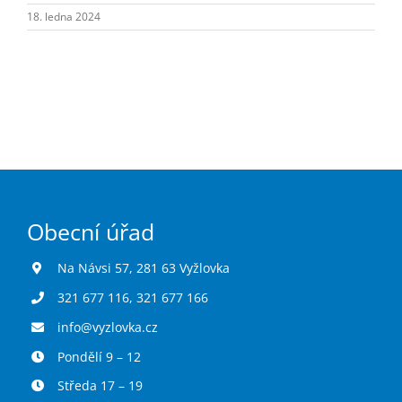
Turistika
18. ledna 2024
Koupaliště
Hlášení závad
Kontakty
Obecní úřad
Na Návsi 57, 281 63 Vyžlovka
321 677 116
,
321 677 166
info@vyzlovka.cz
Pondělí 9 – 12
Středa 17 – 19