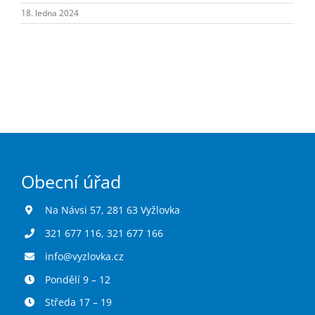
Turistika
18. ledna 2024
Koupaliště
Hlášení závad
Kontakty
Obecní úřad
Na Návsi 57, 281 63 Vyžlovka
321 677 116
,
321 677 166
info@vyzlovka.cz
Pondělí 9 – 12
Středa 17 – 19