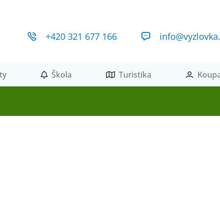
+420 321 677 166
info@vyzlovka
ty
Škola
Turistika
Koupa