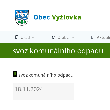
Přeskočit
na
obsah
Úřad
O obci
Aktuali
svoz komunálního odpadu
svoz komunálního odpadu
svoz
18.11.2024
komunálního
odpadu