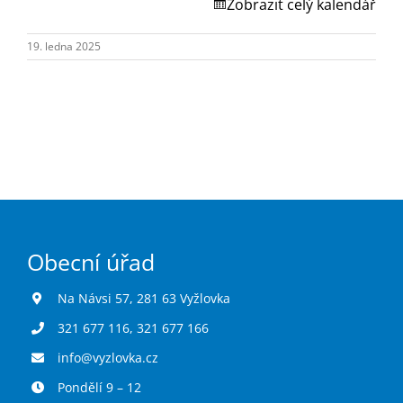
Turistika
Zobrazit celý kalendář
19. ledna 2025
Koupaliště
Hlášení závad
Kontakty
Obecní úřad
Na Návsi 57, 281 63 Vyžlovka
321 677 116
,
321 677 166
info@vyzlovka.cz
Pondělí 9 – 12