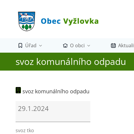
Přeskočit
na
obsah
Úřad
O obci
Aktuali
svoz komunálního odpadu
svoz komunálního odpadu
svoz
29.1.2024
komunálního
odpadu
svoz tko