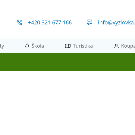
+420 321 677 166
info@vyzlovka
ty
Škola
Turistika
Koupa