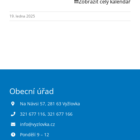
Turistika
Zobrazit celý kalendář
19. ledna 2025
Koupaliště
Hlášení závad
Kontakty
Obecní úřad
Na Návsi 57, 281 63 Vyžlovka
321 677 116
,
321 677 166
info@vyzlovka.cz
Pondělí 9 – 12