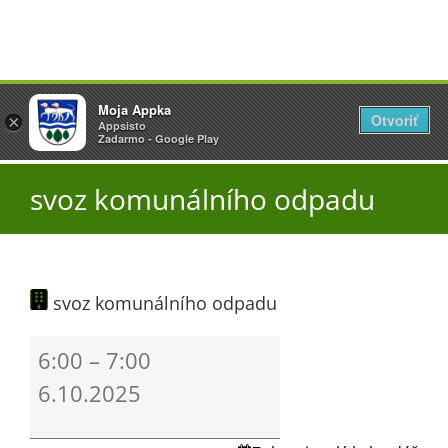
Přeskočit
Vyžlovka
Moja Appka
na
Otvoriť
Otevřít
×
×
AppSisto
Appsisto
obsah
Togg
- In Google Play
Zadarmo - Google Play
Navi
Úřad
svoz komunálního odpadu
O obci
svoz komunálního odpadu
Aktuality
svoz
6:00
–
7:00
komunálního
Škola
6.10.2025
odpadu