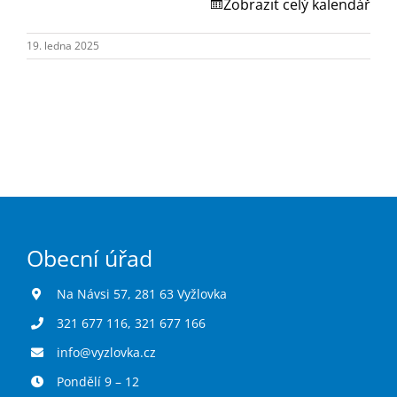
Turistika
Zobrazit celý kalendář
19. ledna 2025
Koupaliště
Hlášení závad
Kontakty
Obecní úřad
Na Návsi 57, 281 63 Vyžlovka
321 677 116
,
321 677 166
info@vyzlovka.cz
Pondělí 9 – 12