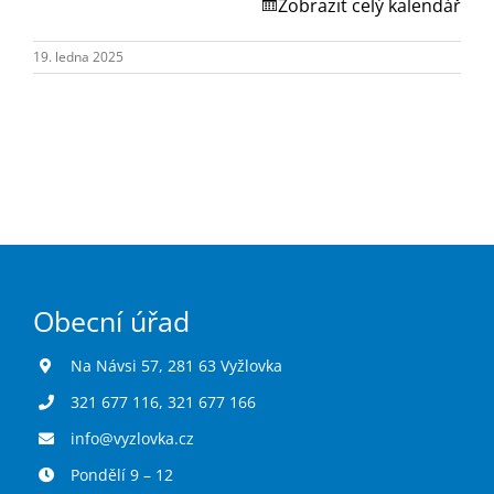
Turistika
Zobrazit celý kalendář
19. ledna 2025
Koupaliště
Hlášení závad
Kontakty
Obecní úřad
Na Návsi 57, 281 63 Vyžlovka
321 677 116
,
321 677 166
info@vyzlovka.cz
Pondělí 9 – 12