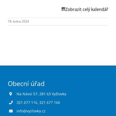
Turistika
Zobrazit celý kalendář
Koupaliště
18. ledna 2024
Hlášení závad
Kontakty
Obecní úřad
Na Návsi 57, 281 63 Vyžlovka
321 677 116
,
321 677 166
info@vyzlovka.cz