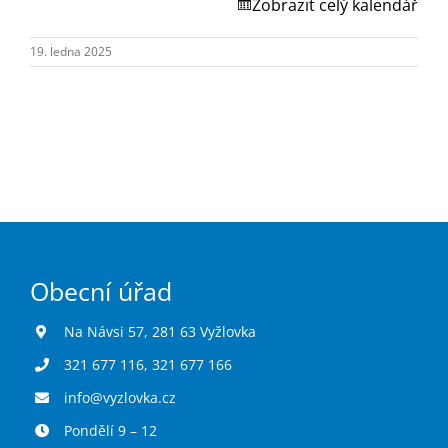
Turistika
Zobrazit celý kalendář
19. ledna 2025
Koupaliště
Hlášení závad
Kontakty
Obecní úřad
Na Návsi 57, 281 63 Vyžlovka
321 677 116
,
321 677 166
info@vyzlovka.cz
Pondělí 9 – 12