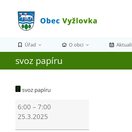
Přeskočit
na
obsah
Úřad
O obci
Aktuali
svoz papíru
svoz papíru
svoz
6:00
–
7:00
papíru
25.3.2025