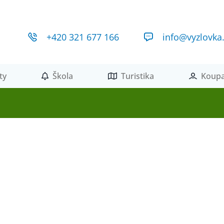
+420 321 677 166
info@vyzlovka
ty
Škola
Turistika
Koupa