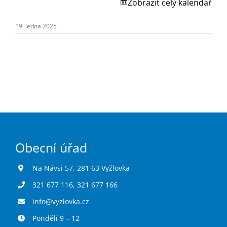
Turistika
Zobrazit celý kalendář
19. ledna 2025
Koupaliště
Hlášení závad
Kontakty
Obecní úřad
Na Návsi 57, 281 63 Vyžlovka
321 677 116
,
321 677 166
info@vyzlovka.cz
Pondělí 9 – 12