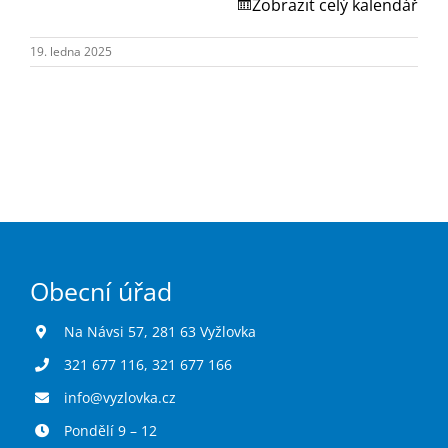
Turistika
Zobrazit celý kalendář
19. ledna 2025
Koupaliště
Hlášení závad
Kontakty
Obecní úřad
Na Návsi 57, 281 63 Vyžlovka
321 677 116
,
321 677 166
info@vyzlovka.cz
Pondělí 9 – 12