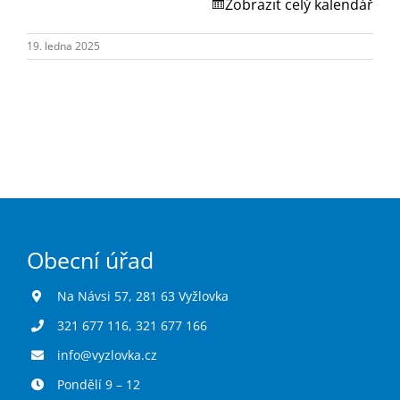
Turistika
Zobrazit celý kalendář
19. ledna 2025
Koupaliště
Hlášení závad
Kontakty
Obecní úřad
Na Návsi 57, 281 63 Vyžlovka
321 677 116
,
321 677 166
info@vyzlovka.cz
Pondělí 9 – 12