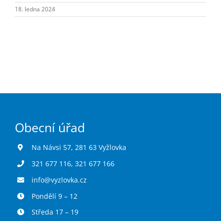
Turistika
18. ledna 2024
Koupaliště
Hlášení závad
Kontakty
Obecní úřad
Na Návsi 57, 281 63 Vyžlovka
321 677 116
,
321 677 166
info@vyzlovka.cz
Pondělí 9 – 12
Středa 17 – 19