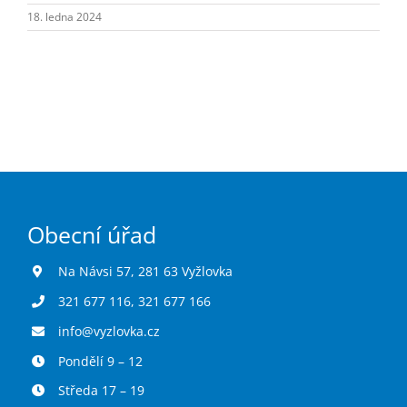
Turistika
18. ledna 2024
Koupaliště
Hlášení závad
Kontakty
Obecní úřad
Na Návsi 57, 281 63 Vyžlovka
321 677 116
,
321 677 166
info@vyzlovka.cz
Pondělí 9 – 12
Středa 17 – 19