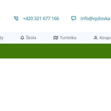
+420 321 677 166
info@vyzlovka
ty
Škola
Turistika
Koupa