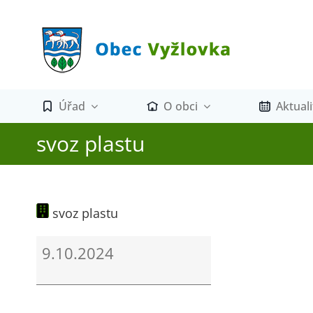
Přeskočit
na
obsah
Úřad
O obci
Aktuali
svoz plastu
svoz plastu
svoz
9.10.2024
plastu