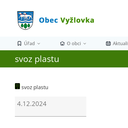
Přeskočit
na
obsah
Úřad
O obci
Aktuali
svoz plastu
svoz plastu
svoz
4.12.2024
plastu