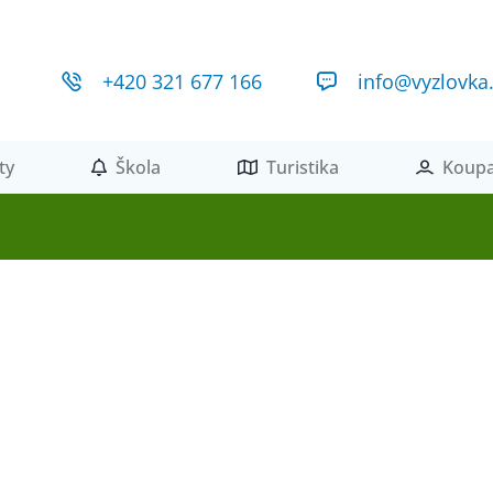
+420 321 677 166
info@vyzlovka
ty
Škola
Turistika
Koupa