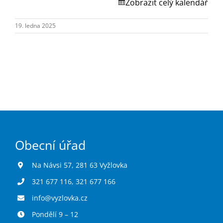
Turistika
Zobrazit celý kalendář
19. ledna 2025
Koupaliště
Hlášení závad
Kontakty
Obecní úřad
Na Návsi 57, 281 63 Vyžlovka
321 677 116
,
321 677 166
info@vyzlovka.cz
Pondělí 9 – 12