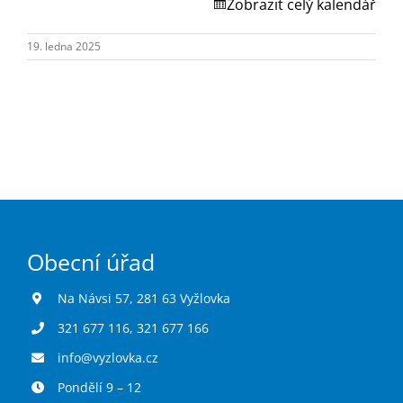
Turistika
Zobrazit celý kalendář
19. ledna 2025
Koupaliště
Hlášení závad
Kontakty
Obecní úřad
Na Návsi 57, 281 63 Vyžlovka
321 677 116
,
321 677 166
info@vyzlovka.cz
Pondělí 9 – 12