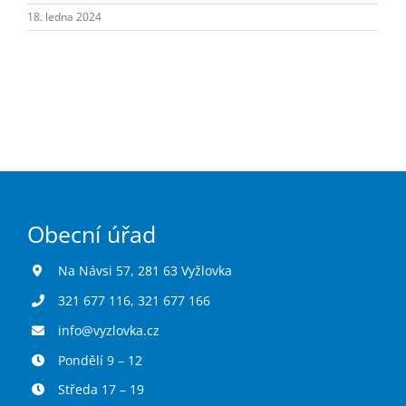
Turistika
18. ledna 2024
Koupaliště
Hlášení závad
Kontakty
Obecní úřad
Na Návsi 57, 281 63 Vyžlovka
321 677 116
,
321 677 166
info@vyzlovka.cz
Pondělí 9 – 12
Středa 17 – 19