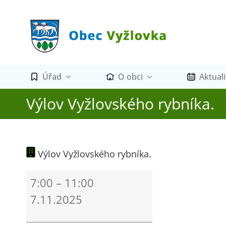
Přeskočit
na
obsah
Úřad
O obci
Aktuali
Výlov Vyžlovského rybníka.
Výlov Vyžlovského rybníka.
Výlov
7:00
–
11:00
Vyžlovského
7.11.2025
rybníka.