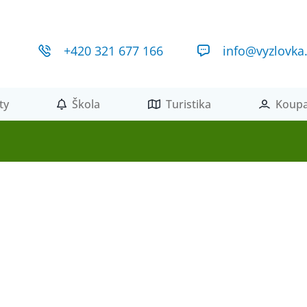
+420 321 677 166
info@vyzlovka
ty
Škola
Turistika
Koupa