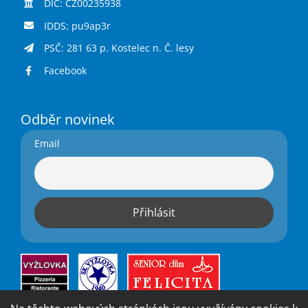
DIČ: CZ00235938
IDDS: pu9ap3r
PSČ: 281 63 p. Kostelec n. Č. lesy
Facebook
Odběr novinek
Email