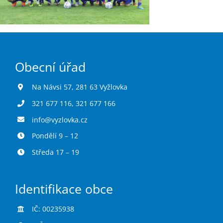
Obecní úřad
Na Návsi 57, 281 63 Vyžlovka
321 677 116
,
321 677 166
info@vyzlovka.cz
Pondělí 9 – 12
Středa 17 – 19
Identifikace obce
IČ: 00235938