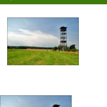
O obci
Aktuality
Škola
Turistika
Koupaliště
Hlášení závad
Kontakty