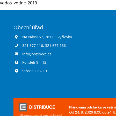
vodos_vodne_2019
Obecní úřad
Na Návsi 57, 281 63 Vyžlovka
321 677 116
,
321 677 166
info@vyzlovka.cz
Pondělí 9 – 12
Středa 17 – 19