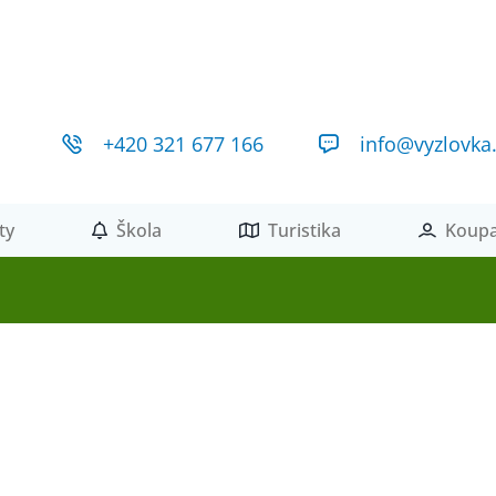
+420 321 677 166
info@vyzlovka
ty
Škola
Turistika
Koupa