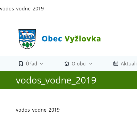
Přeskočit
vodos_vodne_2019
na
obsah
Úřad
O obci
Aktuali
vodos_vodne_2019
vodos_vodne_2019