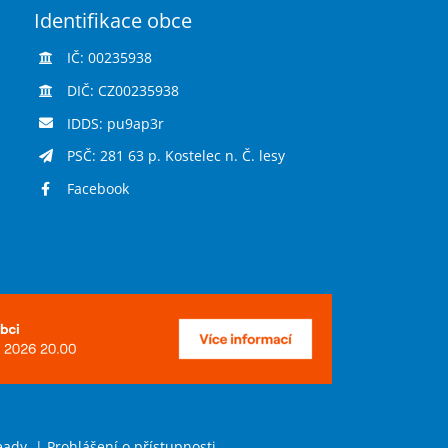
Identifikace obce
IČ: 00235938
DIČ: CZ00235938
IDDS: pu9ap3r
PSČ: 281 63 p. Kostelec n. Č. lesy
Facebook
eady
|
Prohlášení o přístupnosti