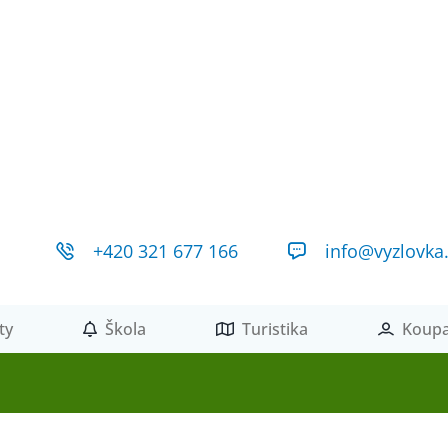
+420 321 677 166
info@vyzlovka
ty
Škola
Turistika
Koupa