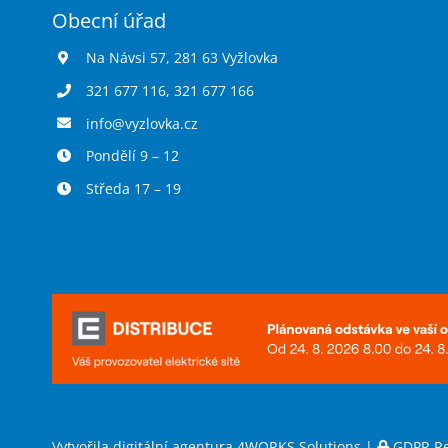
Obecní úřad
Na Návsi 57, 281 63 Vyžlovka
321 677 116
,
321 677 166
info@vyzlovka.cz
Pondělí 9 – 12
Středa 17 – 19
Vytvořila digitální agentura
4WORKS Solutions
|
GDPR R