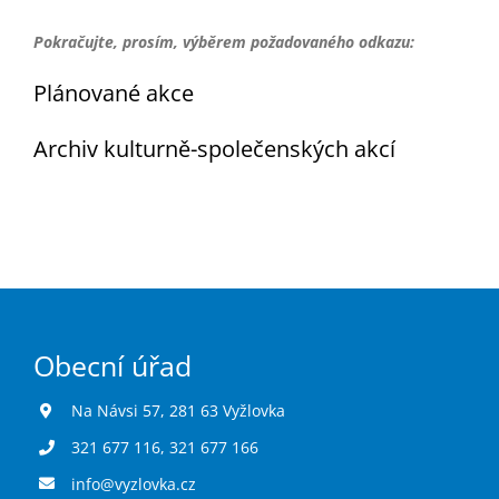
Turistika
Pokračujte, prosím, výběrem požadovaného odkazu:
Koupaliště
Plánované akce
Archiv kulturně-společenských akcí
Hlášení závad
Kontakty
Obecní úřad
Na Návsi 57, 281 63 Vyžlovka
321 677 116
,
321 677 166
info@vyzlovka.cz