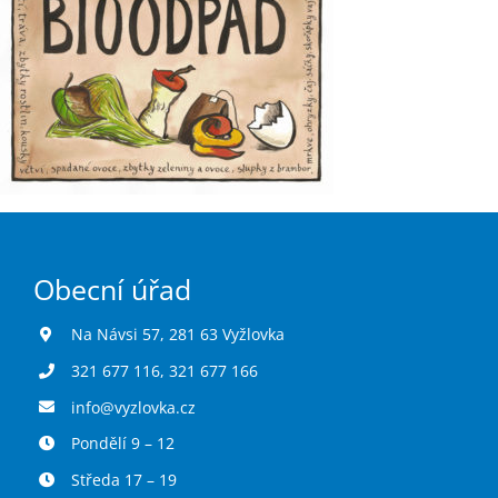
Obecní úřad
Na Návsi 57, 281 63 Vyžlovka
321 677 116
,
321 677 166
info@vyzlovka.cz
Pondělí 9 – 12
Středa 17 – 19