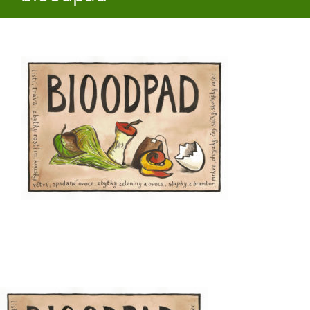
O obci
Aktuality
Škola
Turistika
Koupaliště
Hlášení závad
Kontakty