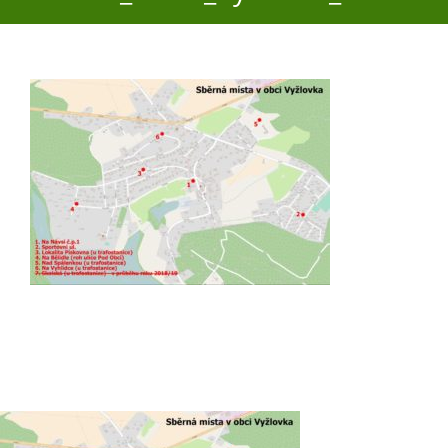
O obci
Aktuality
Škola
Turistika
Koupaliště
Hlášení závad
Kontakty