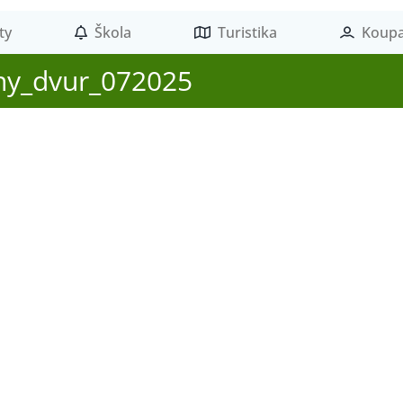
ty
Škola
Turistika
Koupa
rny_dvur_072025