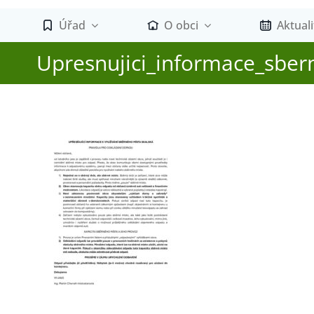
Úřad
O obci
Aktuali
Upresnujici_informace_sbe