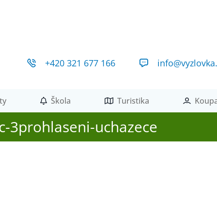
+420 321 677 166
info@vyzlovka
ty
Škola
Turistika
Koupa
-c-3prohlaseni-uchazece