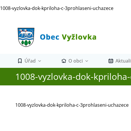
Přeskočit
1008-vyzlovka-dok-kpriloha-c-3prohlaseni-uchazece
na
obsah
Úřad
O obci
Aktuali
1008-vyzlovka-dok-kpriloha
1008-vyzlovka-dok-kpriloha-c-3prohlaseni-uchazece