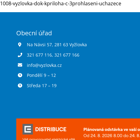
1008-vyzlovka-dok-kpriloha-c-3prohlaseni-uchazece
Obecní úřad
Na Návsi 57, 281 63 Vyžlovka
321 677 116
,
321 677 166
info@vyzlovka.cz
Pondělí 9 – 12
Středa 17 – 19