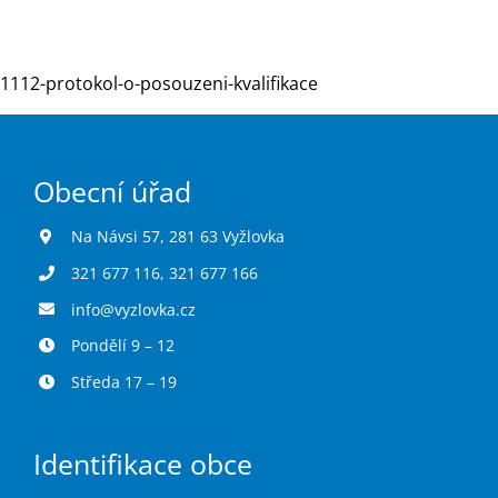
Turistika
1112-protokol-o-posouzeni-kvalifikace
Koupaliště
Obecní úřad
Hlášení závad
Na Návsi 57, 281 63 Vyžlovka
321 677 116
,
321 677 166
Kontakty
info@vyzlovka.cz
Pondělí 9 – 12
Středa 17 – 19
Identifikace obce