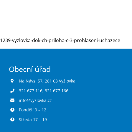
Turistika
Koupaliště
1239-vyzlovka-dok-ch-priloha-c-3-prohlaseni-uchazece
Hlášení závad
Obecní úřad
Kontakty
Na Návsi 57, 281 63 Vyžlovka
321 677 116
,
321 677 166
info@vyzlovka.cz
Pondělí 9 – 12
Středa 17 – 19