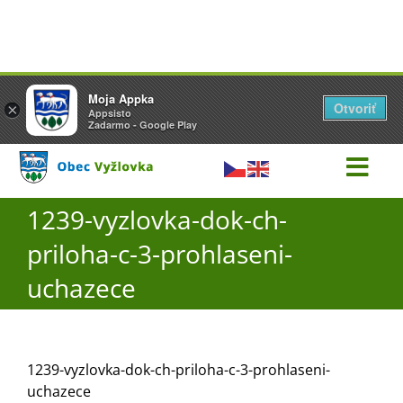
Přeskočit
1239-vyzlovka-dok-ch-priloha-c-3-prohlaseni-uchazece
Vyžlovka
Moja Appka
na
Otvoriť
Otevřít
×
×
AppSisto
Appsisto
obsah
- In Google Play
Zadarmo - Google Play
Togg
Navi
1239-vyzlovka-dok-ch-
Úřad
priloha-c-3-prohlaseni-
O obci
uchazece
Aktuality
1239-vyzlovka-dok-ch-priloha-c-3-prohlaseni-
uchazece
Škola