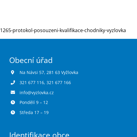
Turistika
1265-protokol-posouzeni-kvalifikace-chodniky-vyzlovka
Koupaliště
Obecní úřad
Hlášení závad
Na Návsi 57, 281 63 Vyžlovka
Kontakty
321 677 116
,
321 677 166
info@vyzlovka.cz
Pondělí 9 – 12
Středa 17 – 19
Identifikace obce