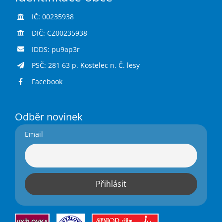
IČ: 00235938
DIČ: CZ00235938
IDDS: pu9ap3r
PSČ: 281 63 p. Kostelec n. Č. lesy
Facebook
Odběr novinek
Email