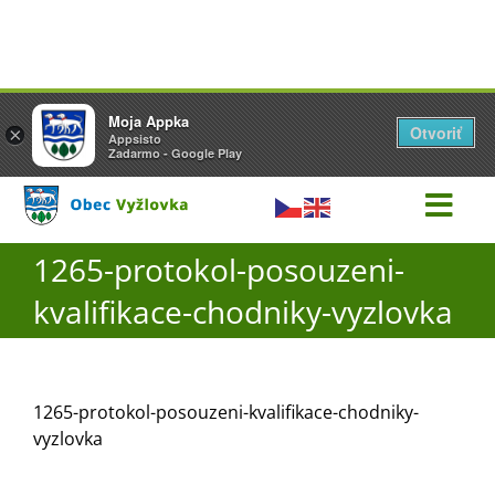
Přeskočit
1265-protokol-posouzeni-kvalifikace-chodniky-vyzlovka
Vyžlovka
Moja Appka
na
Otvoriť
Otevřít
×
×
AppSisto
Appsisto
obsah
- In Google Play
Zadarmo - Google Play
Togg
Navi
1265-protokol-posouzeni-
Úřad
kvalifikace-chodniky-vyzlovka
O obci
1265-protokol-posouzeni-kvalifikace-chodniky-
Aktuality
vyzlovka
Škola