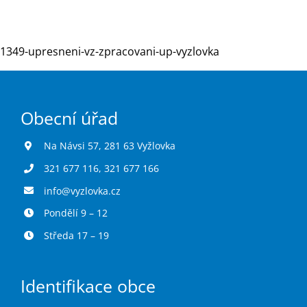
Turistika
1349-upresneni-vz-zpracovani-up-vyzlovka
Koupaliště
Obecní úřad
Hlášení závad
Na Návsi 57, 281 63 Vyžlovka
321 677 116
,
321 677 166
Kontakty
info@vyzlovka.cz
Pondělí 9 – 12
Středa 17 – 19
Identifikace obce