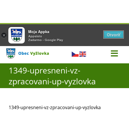
Přeskočit
1349-upresneni-vz-zpracovani-up-vyzlovka
Vyžlovka
Moja Appka
na
Otvoriť
Otevřít
×
×
AppSisto
Appsisto
obsah
- In Google Play
Zadarmo - Google Play
Togg
Navi
1349-upresneni-vz-
Úřad
zpracovani-up-vyzlovka
O obci
1349-upresneni-vz-zpracovani-up-vyzlovka
Aktuality
Škola