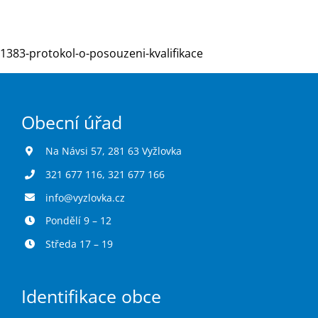
Turistika
1383-protokol-o-posouzeni-kvalifikace
Koupaliště
Obecní úřad
Hlášení závad
Na Návsi 57, 281 63 Vyžlovka
321 677 116
,
321 677 166
Kontakty
info@vyzlovka.cz
Pondělí 9 – 12
Středa 17 – 19
Identifikace obce