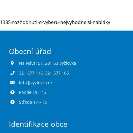
Turistika
1385-rozhodnuti-o-vyberu-nejvyhodnejsi-nabidky
Koupaliště
Obecní úřad
Hlášení závad
Na Návsi 57, 281 63 Vyžlovka
321 677 116
,
321 677 166
Kontakty
info@vyzlovka.cz
Pondělí 9 – 12
Středa 17 – 19
Identifikace obce