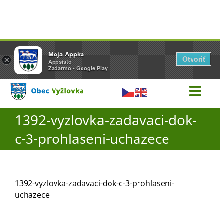
Přeskočit
1392-vyzlovka-zadavaci-dok-c-3-prohlaseni-uchazece
Vyžlovka
Moja Appka
na
Otvoriť
Otevřít
×
×
AppSisto
Appsisto
obsah
- In Google Play
Zadarmo - Google Play
Togg
Navi
1392-vyzlovka-zadavaci-dok-
Úřad
c-3-prohlaseni-uchazece
O obci
1392-vyzlovka-zadavaci-dok-c-3-prohlaseni-
Aktuality
uchazece
Škola