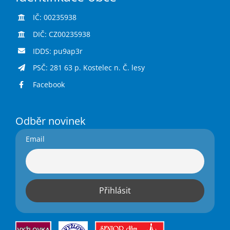
IČ: 00235938
DIČ: CZ00235938
IDDS: pu9ap3r
PSČ: 281 63 p. Kostelec n. Č. lesy
Facebook
Odběr novinek
Email