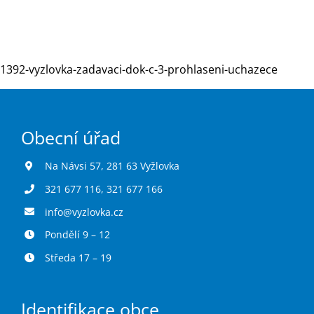
Turistika
1392-vyzlovka-zadavaci-dok-c-3-prohlaseni-uchazece
Koupaliště
Obecní úřad
Hlášení závad
Na Návsi 57, 281 63 Vyžlovka
Kontakty
321 677 116
,
321 677 166
info@vyzlovka.cz
Pondělí 9 – 12
Středa 17 – 19
Identifikace obce