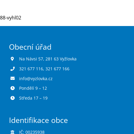
88-vyhl02
Turistika
Koupaliště
Obecní úřad
Hlášení závad
Na Návsi 57, 281 63 Vyžlovka
321 677 116
,
321 677 166
Kontakty
info@vyzlovka.cz
Pondělí 9 – 12
Středa 17 – 19
Identifikace obce
IČ: 00235938