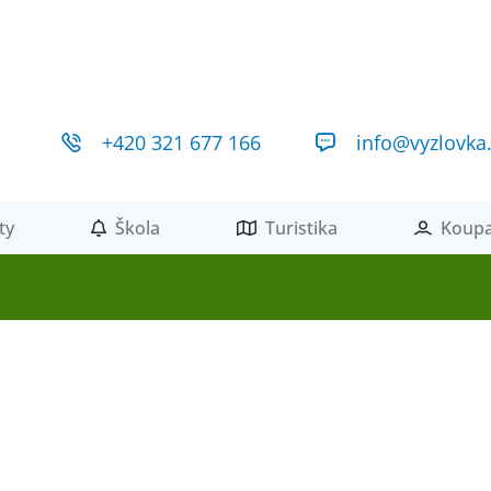
+420 321 677 166
info@vyzlovka
ty
Škola
Turistika
Koupa