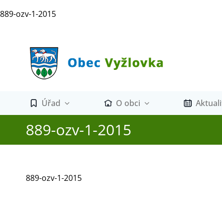
Přeskočit
889-ozv-1-2015
na
obsah
Úřad
O obci
Aktuali
889-ozv-1-2015
889-ozv-1-2015