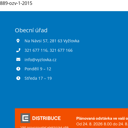
889-ozv-1-2015
Obecní úřad
Na Návsi 57, 281 63 Vyžlovka
321 677 116
,
321 677 166
info@vyzlovka.cz
Pondělí 9 – 12
Středa 17 – 19