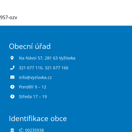
957-ozv
Turistika
Koupaliště
Obecní úřad
Hlášení závad
Na Návsi 57, 281 63 Vyžlovka
321 677 116
,
321 677 166
Kontakty
info@vyzlovka.cz
Pondělí 9 – 12
Středa 17 – 19
Identifikace obce
IČ: 00235938