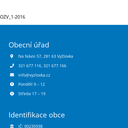
OZV_1-2016
Turistika
Koupaliště
Obecní úřad
Hlášení závad
Na Návsi 57, 281 63 Vyžlovka
321 677 116
,
321 677 166
Kontakty
info@vyzlovka.cz
Pondělí 9 – 12
Středa 17 – 19
Identifikace obce
IČ: 00235938